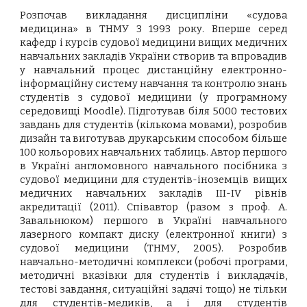
Розпочав викладання дисципліни «судова
медицина» в ТНМУ 3 1993 року. Вперше серед
кафедр і курсів судової медицини вищих медичних
навчальних закладів України створив та впровадив
у навчальний процес дистанційну електронно-
інформаційну систему навчання та контролю знань
студентів з судової медицини (у програмному
середовищі Moodle). Підготував біля 5000 тестових
завдань для студентів (кількома мовами), розробив
дизайн та виготував друкарським способом більше
100 кольорових навчальних таблиць. Автор першого
в Україні англомовного навчального посібника з
судової медицини для студентів-іноземців вищих
медичних навчальних закладів III-IV рівнів
акредитації (2011). Співавтор (разом з проф. А.
Завальнюком) першого в Україні навчального
лазерного компакт диску (електронної книги) з
судової медицини (ТНМУ, 2005). Розробив
навчально-методичні комплекси (робочі програми,
методичні вказівки для студентів і викладачів,
тестові завдання, ситуаційні задачі тощо) не тільки
для студентів-медиків, а і для студентів