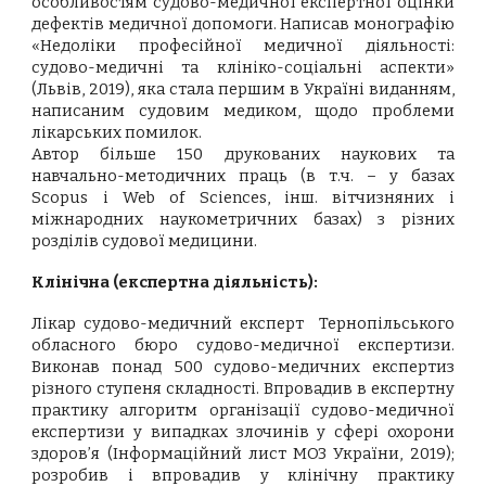
особливостям судово-медичної експертної оцінки
дефектів медичної допомоги. Написав монографію
«Недоліки професійної медичної діяльності:
судово-медичні та клініко-соціальні аспекти»
(Львів, 2019), яка стала першим в Україні виданням,
написаним судовим медиком, щодо проблеми
лікарських помилок.
Автор більше 150 друкованих наукових та
навчально-методичних праць (в т.ч. – у базах
Scopus і Web of Sciences, інш. вітчизняних і
міжнародних наукометричних базах) з різних
розділів судової медицини.
Клінічна (експертна діяльність):
Лікар судово-медичний експерт Тернопільського
обласного бюро судово-медичної експертизи.
Виконав понад 500 судово-медичних експертиз
різного ступеня складності. Впровадив в експертну
практику алгоритм організації судово-медичної
експертизи у випадках злочинів у сфері охорони
здоров’я (Інформаційний лист МОЗ України, 2019);
розробив і впровадив у клінічну практику