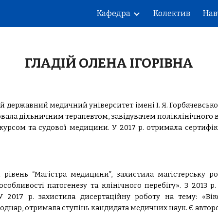
Кафедра
Колектив
Нав
ip to main content
Skip to navigat
ГЛАДІЙ ОЛЕНА ІГОРІВНА
ий державний медичний університет імені І. Я. Горбачевськог
ала дільничним терапевтом, завідувачем поліклінічного від
курсом та судової медицини. У 2017 р. отримала сертифіка
ий рівень “Магістра медицини”, захистила магістерську 
обливості патогенезу та клінічного перебігу». З 2013 р.
 2017 р. захистила дисертаційну роботу на тему: «Ві
 Боднар, отримала ступінь кандидата медичних наук. Є автор