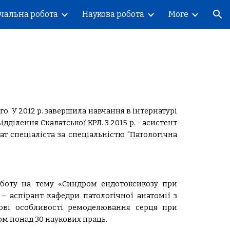
чальна робота
Наукова робота
More
ion
о. У 2012 р. завершила навчання в інтернатурі
ділення Скалатської КРЛ. З 2015 р. - асистент
т спеціаліста за спеціальністю "Патологічна
роботу на тему «Синдром ендотоксикозу при
 – аспірант кафедри патологічної анатомії з
кові особливості ремоделювання серця при
ом понад 30 наукових праць.