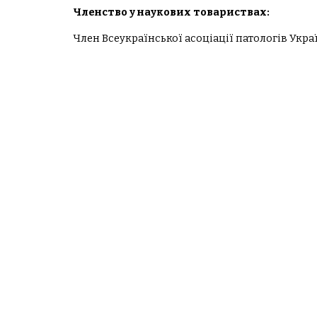
Членство у наукових товариствах:
Член Всеукраїнської асоціації патологів Україн