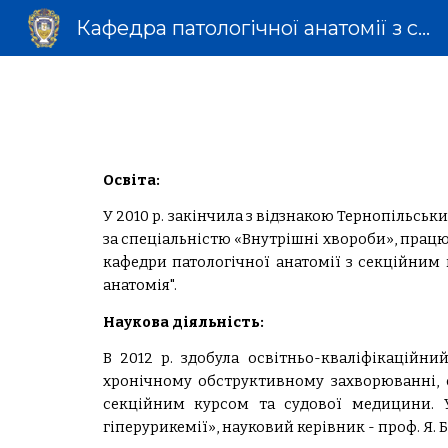
Кафедра патологічної анатомії з секційним курсом та судовою медициною
Sk
Освіта:
У 2010 р. закінчила з відзнакою Тернопільськ
за спеціальністю «Внутрішні хвороби», працюв
кафедри патологічної анатомії з секційним 
анатомія".
Наукова діяльність:
В 2012 р. здобула освітньо-кваліфікаційн
хронічному обструктивному захворюванні, ос
секційним курсом та судової медицини. У
гіперурикемії», науковий керівник - проф. Я.