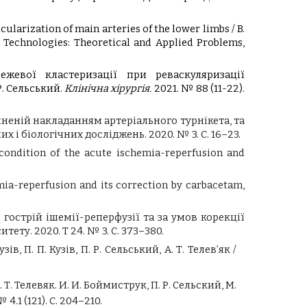
larization of main arteries of the lower limbs / B.
ion Technologies: Theoretical and Applied Problems,
жевої кластеризації при реваскуляризації
 Р. Сельський.
Клінічна хірургія.
2021. № 88 (11-22).
иненій накладанням артеріального турнікета, та
них і біологічних досліджень. 2020. № 3. С. 16–23.
r condition of the acute ischemia-reperfusion and
emia-reperfusion and its correction by carbacetam,
 гострій ішемії-реперфузії та за умов корекції
ету. 2020. Т 24. № 3. С. 373–380.
 П. П. Кузів, П. Р. Сельський, А. Т. Телев’як /
елевяк. И. И. Боймиструк, П. Р. Сельский, М.
.1 (121). С. 204–210.