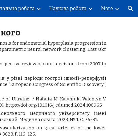
чальна робота
Наукова робота
More
ion
ького
ognosis for endometrial hyperplasia progression in
parametric neural network clustering. East Ukr
rospective review of court decisions from 2007 to
 у різні періоди гострої ішемії-реперфузії
ce “European Congress of Scientific Discovery”;
e of Ukraine / Natalia M. Kalyniuk, Valentyn V.
ОI: https://doi.org/10.1016/j.edumed.2024.100965
іонального медичного університету імені
ьський. Медична освіта. 2023. № 1. С. 76-81.
vascularization on great arteries of the lower
. 3628. P. 116–125.