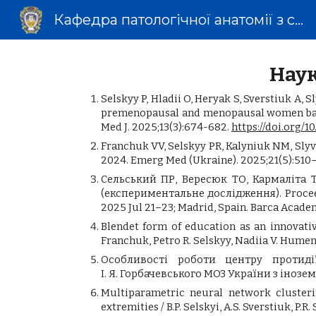
Кафедра патологічної анатомії з секційним курсом та судовою медициною
Sk
Наук
Selskyy P, Hladii O, Heryak S, Sverstiuk A, 
premenopausal and menopausal women based
Med J. 2025;13(3):674-682.
https://doi.org/
Franchuk VV, Selskyy PR, Kalyniuk NM, Slyv
2024. Emerg Med (Ukraine). 2025;21(5):510–
Сельський ПР, Вересюк ТО, Кармаліта 
(експериментальне дослідження). Proceedin
2025 Jul 21–23; Madrid, Spain. Barca Academ
Blendet form of education as an innovativ
Franchuk, Petro R. Selskyy, Nadiia V. Humenn
Особливості роботи центру протиді
І. Я. Горбачевського МОЗ України з іноземн
Multiparametric neural network clusterin
extremities / B.P. Selskyi, A.S. Sverstiuk, P.R. 