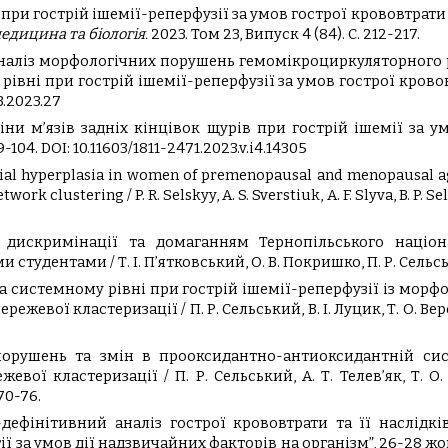
 гострій ішемії-реперфузії за умов гострої крововтрати / В
дицина та біологія.
2023. Том 23, Випуск 4 (84). С. 212-217.
аналіз морфологічних порушень гемомікроциркуляторного ру
рівні при гострій ішемії-реперфузії за умов гострої крово
3.2023.27
іни м’язів задніх кінцівок щурів при гострій ішемії за у
-104. DOI: 10.11603/1811-2471.2023.v.i4.14305
rial hyperplasia in women of premenopausal and menopausal age
rk clustering / P. R. Selskyy, A. S. Sverstiuk, A. F. Slyva, B. P.
 дискримінації та домаганням Тернопільського націона
студентами / Т. І. П’ятковський, О. В. Покришко, П. Р. Сельс
на системному рівні при гострій ішемії-реперфузії із мо
жевої кластеризації / П. Р. Сельський, В. І. Луцик, Т. О. Ве
орушень та змін в прооксидантно-антиоксидантній сис
вої кластеризації / П. Р. Сельський, А. Т. Телев’як, Т. О. 
 70-76.
о-дефінітивний аналіз гострої крововтрати та її наслідкі
ї за умов дії надзвичайних факторів на організм”, 26-28 жо