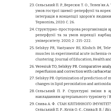
Сельський П. P., Веpесюк Т. О., Телев′як
умов гострої ішемії-реперфузії та кор
інтеграція в концепції здоров'я людини
Теpнопіль, 2020. С. 26.
Структурно-просторова реорганізація ар
реперфузії та за умов корекції карбац
університету. 2020; 2 : 215-222.
Selskyy PR, Vastyanov RS, Klishch IM, Tel
muscles in experimental acute ischemia-re
clustering. Journal of Education, Health and S
Veresiuk TO, Selskyy PR. Comparative analys
reperfusion and correction with carbacetam.
Selskyy PR. Optimization of prediction of 
changes in lipid peroxidation and antioxidan
Сельський П. Р. Структурні зміни в а
накладанням артеріального турнікету / Ві
Слива А. Ф.
СТАН КЛІТИННОГО ІМУНІТЕТ
Сельський П. Р., Кузів О. Є., Слива В. В. /
Віс