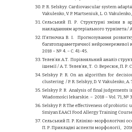
P. R. Selskyy. Cardiovascular system adapta
Vakulenko, V. P. Martseniuk, L. O. Vakulenko, 
Сельський П. Р. Структурні зміни в а
накладанням артеріального турнікета / А. Т.
П’ятночка В. І. Прогнозування розви
багатопараметричної нейромережевої клас
2018 – № 4. – С. 41-45.
Телев’як А.Т. Порівняльний аналіз струк
ішемії / А. Т. Телев’як, Т. О. Вересюк, П. Р
Selskyy P. R. On an algorithm for decisi
clustering / P. R. Selskyy, D. V. Vakulenko, A.
Selskyy P. R Analysis of final judgements in
Wiadomości lekarskie. – 2018 – Vol. 71, № 3 
Selskyy P. R The effectiveness of probiotic
Smiyan EAACI Food Allergy Training Course 
Сельський П. Р. Клініко-морфологічні о
П. Р. Прикладні аспекти морфології, 2016