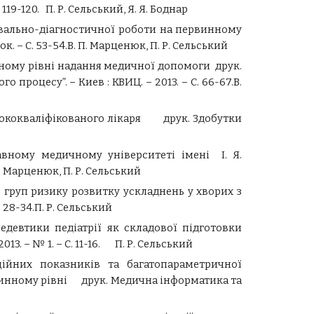
9-120. П. Р. Сельський, Я. Я. Боднар
увально-діагностичної роботи на первинному
. – С. 53-54.В. П. Марценюк, П. Р. Сельський
нному рівні надання медичної допомоги друк.
роцесу”. – Киев : КВИЦ. – 2013. – С. 66-67.В.
исококваліфікованого лікаря друк. Здобутки
авному медичному університеті імені І. Я.
П. Марценюк, П. Р. Сельський
 груп ризику розвитку ускладнень у хворих з
 28-34.П. Р. Сельський
едевтики педіатрії як складової підготовки
3. – № 1. – С. 11-16. П. Р. Сельський
ційних показників та багатопараметричної
винному рівні друк. Медична інформатика та