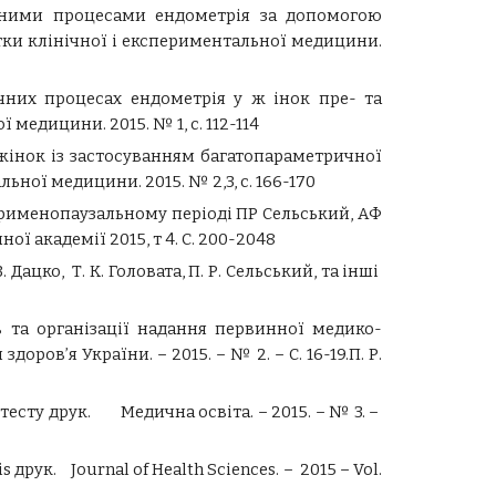
ичними процесами ендометрія за допомогою
тки клінічної і експериментальної медицини.
чних процесах ендометрія у ж інок пре- та
 медицини. 2015. № 1, с. 112-114
 жінок із застосуванням багатопараметричної
ної медицини. 2015. № 2,3, с. 166-170
ерименопаузальному періоді ПР Сельський, АФ
ї академії 2015, т 4. С. 200-2048
 Дацко, Т. К. Головата, П. Р. Сельський, та інші
в та організації надання первинної медико-
ров’я України. – 2015. – № 2. – С. 16-19.П. Р.
 тесту друк. Медична освіта. – 2015. – № 3. –
sis друк. Journal of Health Sciences. – 2015 – Vol.