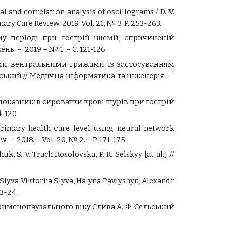
l and correlation analysis of oscillograms / D. V.
mary Care Review. 2019. Vol. 21, № 3. P. 253-263.
му періоді при гострій ішемії, спричиненій
нь. – 2019 – № 1. – С. 121-126.
ими вентральними грижами із застосуванням
ьський // Медична інформатика та інженерія. –
 показників сироватки крові щурів при гострій
4-120.
primary health care level using neural network
. – 2018. – Vol. 20, № 2. – P. 171-175.
, S. V. Trach Rosolovska, P. R. Selskyy [at al.] //
 Slyva Viktoriia Slyva, Halyna Pavlyshyn, Alexandr
3-24.
рименопаузального віку Слива А. Ф. Сельський