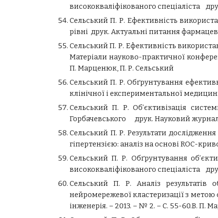
висококваліфікованого спеціаліста друк. 
Сельський П. Р. Ефективність викорис
рівні друк. Актуальні питання фармацевтич
Сельський П. Р. Ефективність використ
Матеріали науково-практичної конференці
П. Марценюк, П. Р. Сельський
Сельський П. Р. Обґрунтування ефекти
клінічної і експериментальної медицини. 
Сельський П. Р. Об’єктивізація сист
Горбачевського друк. Науковий журнал МОЗ 
Сельський П. Р. Результати дослідженн
гіпертензією: аналіз на основі ROC-кривої
Сельський П. Р. Обґрунтування об’єкт
висококваліфікованого спеціаліста друк. 
Сельський П. Р. Аналіз результатів 
нейромережевої кластеризації з метою
інженерія. – 2013. – № 2. – С. 55-60.В. П. 