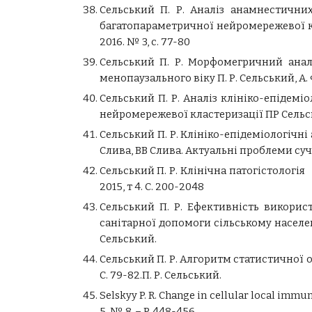
Сельський П. Р. Аналіз анамнестични
багатопараметричної нейромережевої кл
2016. № 3, с. 77-80
Сельський П. Р. Морфомегричний анал
менопаузального віку П. Р. Сельський, А. 
Сельський П. Р. Аналіз клініко-епідем
нейромережевої кластеризації ПР Сельськ
Сельський П. Р. Клініко-епідеміологіч
Слива, ВВ Слива. Актуальні проблеми суч
Сельський П. Р. Клінічна патогістологія др
2015, т 4. С. 200-2048
Сельський П. Р. Ефективність викорис
санітарної допомоги сільському населенню
Сельський.
Сельський П. Р. Алгоритм статистичної о
С. 79-82.П. Р. Сельський.
Selskyy P. R. Change in cellular local immun
5, № 8. – P. 448-456