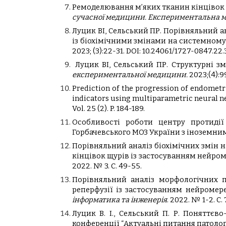
Ремоделювання м’яких тканин кінцівок при
сучасної медицини. Експериментальна ме
Луцик ВІ, Сельський ПР. Порівняльний 
із біохімічними змінами на системному 
2023; (3):22-31. DOI: 10.24061/1727-0847.22.
Луцик ВІ, Сельський ПР. Структурні зм
експериментальної медицини.
2023;(4):99
Prediction of the progression of endomet
indicators using multiparametric neural netwo
Vol. 25 (2). P. 184-189.
Особливості роботи центру протидії
Горбачевського МОЗ України з іноземними 
Порівняльний аналіз біохімічних змін 
кінцівок щурів із застосуванням нейромере
2022. № 3. С. 49-55.
Порівняльний аналіз морфологічних п
реперфузії із застосуванням нейромереже
інформатика та інженерія
. 2022. № 1-2. С.
Луцик В. І., Сельський П. Р. Поняттєв
конференції “Актуальні питання патологі