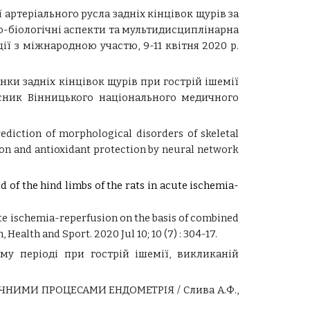
ї артеріального русла задніх кінцівок щурів за
о-біологічні аспекти та мультидисциплінарна
ії з міжнародною участю, 9-11 квітня 2020 p.
нки задніх кінцівок щурів при гострій ішемії
 Вісник Вінницького національного медичного
rediction of morphological disorders of skeletal
ion and antioxidant protection by neural network
 of the hind limbs of the rats in acute ischemia-
ute ischemia-reperfusion on the basis of combined
Health and Sport. 2020 Jul 10; 10 (7) : 304-17.
му періоді при гострій ішемії, викликаній
ТИЧНИМИ ПРОЦЕСАМИ ЕНДОМЕТРІЯ
/ Слива А.Ф.,