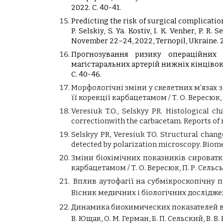
2022. С. 40-41.
Predicting the risk of surgical complicatio
P. Selskiy, S. Ya. Kostiv, І. K. Venher, P
November 22–24, 2022, Ternopil, Ukraine. 2
Прогнозування ризику операційних 
магістаральних артерій нижніх кінцівок / Б.
С. 40-46.
Морфологічні зміни у скелетних м’язах з
її корекції карбацетамом / Т. О. Вересюк, 
Veresiuk T.O., Selskyy PR. Histological c
correctionwith the carbacetam. Reports of m
Selskyy PR, Veresiuk TO. Structural change
detected by polarization microscopy. Biomed
Зміни біохімічних показників сироватки
карбацетамом / Т. О. Вересюк, П. Р. Сель
Вплив аутофагії на субмікроскопічну пере
Вісник медичних і біологічних досліджень
Динамика биохимических показателей в с
В. Ющак, О. М. Герман, Б. П. Сельский, В.