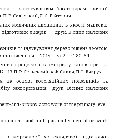
унка з застосуванням багатопараметричної
 П. Р. Сельський, Л. Є. Війтович
льних медичних дисциплін в якості маркерів
і підготовки лікарів друк. Вісник наукових
казників та індукування дерева рішень з метою
 інженерія. – 2015. – № 2. – С. 80-84.
ичних процесах ендометрія у жінок пре- та
13. П. Р. Сельський, А.Ф. Слива, П.О. Ваврух
ка на основі кореляційних показників та
ебігу захворювання друк. Вісник наукових
atment-and-prophylactic work at the primary level
ation indices and multiparameter neural network
нь з морфології як складової підготовки