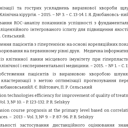
нізації та гострих ускладнень виразкової хвороби щл
на хірургія. – 2015. – № 3. – С. 13-14. І. Я. Дзюбановсь-кий,
ування ROC-аналізу показників успішності з фундамента
 ліцензійного інтегрованого іспиту для підвищення якост
Р. Сельський.
еження пацієнтів з гіпертензією на основі кореляційних по
орювання на первинному рівні друк. Медична інформатика та
із клітинної ланки місцевого імунітету при гіперпласт
чної і експериментальної медицини. – 2015. – № 1. – С. 112-1
в обстеження пацієнтів із виразковою хворобою шлун
кластеризації з метою оптимізації прогнозування пер
. ДзюбановськийЛ. Є. Війтович, П. Р. Сельський
ation technologies efficiency for improvement of quality of tre
. 3, № 10. – P. 123-132. P. R. Selskyy
ension course prognosis at the primary level based on correl
s. – 2013 – Vol. 3, № 9. – P. 87-96. P. R. Selskyy
ільності застосування дистанційного оцінювання зна