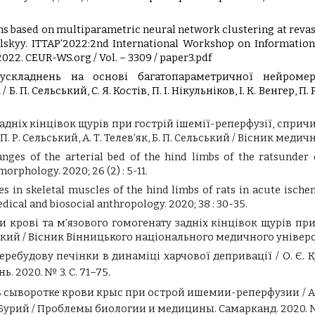
ns based on multiparametric neural network clustering at revascu
. R. Selskyy. ITTAP’2022:2nd International Workshop on Informat
022. CEUR-WS.org / Vol. – 3309 / paper3.pdf
ускладнень на основі багатопараметричної нейромере
 П. Сельський, С. Я. Костів, П. І. Нікульніков, І. К. Венгер, П.
адніх кінцівок щурів при гострій ішемії-реперфузії, сприч
П. Р. Сельський, А. Т. Телев’як, Б. П. Сельський / Вісник медич
hanges of the arterial bed of the hind limbs of the ratsunde
orphology. 2020; 26 (2) : 5-11.
s in skeletal muscles of the hind limbs of rats in acute isch
ical and biosocial anthropology. 2020; 38 : 30-35.
 крові та м’язового гомогенату задніх кінцівок щурів при
ський / Вісник Вінницького національного медичного університ
будову печінки в динаміці харчової депривації / О. Є. Кузів,
. 2020. № 3. С. 71–75.
ыворотке крови крыс при острой ишемии-реперфузии / А. Т. Т
 В. Бурий / Проблемы биологии и медицины. Самарканд. 2020. № 4