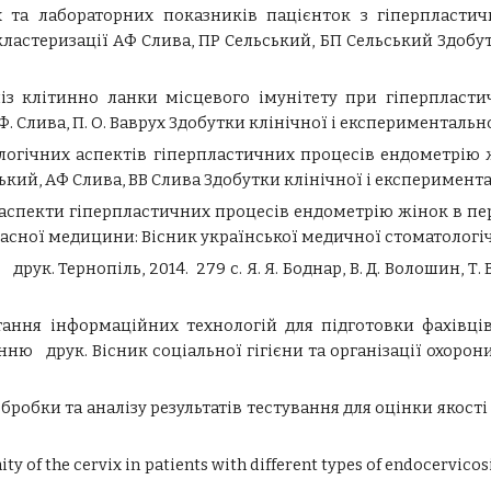
х та лабораторних показників пацієнток з гіперпласт
астеризації АФ Слива, ПР Сельський, БП Сельський Здобу
із клітинно ланки місцевого імунітету при гіперпласти
Ф. Слива, П. О. Ваврух Здобутки клінічної і експериментальної
іологічних аспектів гіперпластичних процесів ендометрію
ий, АФ Слива, ВВ Слива Здобутки клінічної і експерименталь
ні аспекти гіперпластичних процесів ендометрію жінок в п
асної медицини: Вісник української медичної стоматологічно
ук. Тернопіль, 2014. 279 с. Я. Я. Боднар, В. Д. Волошин, Т. В.
тання інформаційних технологій для підготовки фахівці
 друк. Вісник соціальної гігієни та організації охорони здо
бробки та аналізу результатів тестування для оцінки якості
ity of the cervix in patients with different types of endocervico