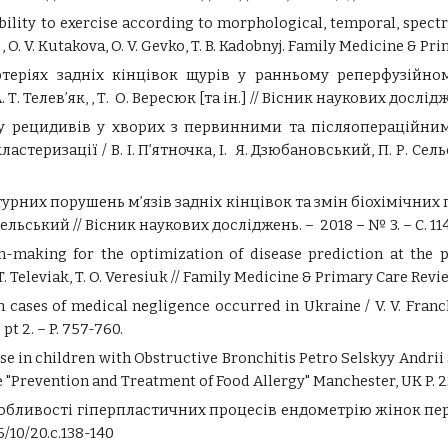
bility to exercise according to morphological, temporal, spectra
, O. V. Kutakova, O. V. Gevko, T. B. Kadobnyj. Family Medicine & Pri
ртеріях задніх кінцівок щурів у ранньому реперфузійно
 Телев’як, , Т. О. Вересюк [та ін.] // Вісник наукових дослідже
тку рецидивів у хворих з первинними та післяопераційн
теризації / В. І. П’ятночка, І. Я. Дзюбановський, П. Р. Сел
турних порушень м’язів задніх кінцівок та змін біохімічних
. Сельський // Вісник наукових досліджень. – 2018 – № 3. – С. 11
on-making for the optimization of disease prediction at the 
 T. Televiak, T. O. Veresiuk // Family Medicine & Primary Care Review
 cases of medical negligence occurred in Ukraine / V. V. Franchuk
pt 2. – P. 757-760.
 use in children with Obstructive Bronchitis Petro Selskyy Andrii
"Prevention and Treatment of Food Allergy" Manchester, UK P. 2
собливості гіперпластичних процесів ендометрію жінок пе
/10/20.с.138-140