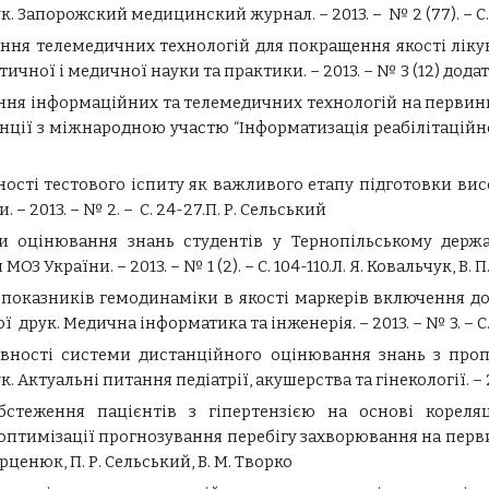
Запорожский медицинский журнал. – 2013. – № 2 (77). – С. 11
тання телемедичних технологій для покращення якості лік
ної і медичної науки та практики. – 2013. – № 3 (12) додаток
ання інформаційних та телемедичних технологій на перви
ї з міжнародною участю “Інформатизація реабілітаційного п
вності тестового іспиту як важливого етапу підготовки в
– 2013. – № 2. – С. 24-27.П. Р. Сельський
еми оцінювання знань студентів у Тернопільському держ
України. – 2013. – № 1 (2). – C. 104-110.Л. Я. Ковальчук, В. 
я показників гемодинаміки в якості маркерів включення до
 друк. Медична інформатика та інженерія. – 2013. – № 3. – С.
ивності системи дистанційного оцінювання знань з проп
Актуальні питання педіатрії, акушерства та гінекології. – 201
обстеження пацієнтів з гіпертензією на основі кореля
 оптимізації прогнозування перебігу захворювання на пер
Марценюк, П. Р. Сельський, В. М. Творко