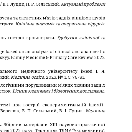
. І. Луцик, П. Р. Сельський.
Актуальні проблеми
сла та скелетних м’язів задніх кінцівок щурів
втрати.
Клінічна анатомія та оперативна хірургія.
мов гострої крововтрати.
Здобутки клінічної та
 based on an analysis of clinical and anamnestic
 Selskyy. Family Medicine & Primary Care Review. 2023.
льного медичного університету імені І. Я.
ький.
Медична освіта.
2023. № 1. С. 76-81.
рфологічними порушеннями м’яких тканин задніх
ресюк.
Вісник медичних і біологічних досліджень
.
темі при гострій експериментальній ішемії-
Вересюк, Б. П. Сельський, В. І. Луцик.
Медична
в. Збірник матеріалів XІІІ науково-практичної
втня 2022 року., Тернопіль. ТДМУ “Укрмедкнига”.