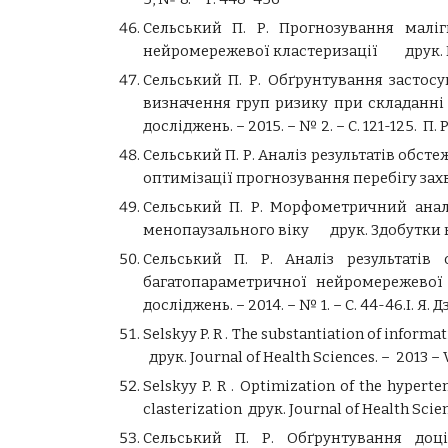
Сельський П. Р. Прогнозування маліг
нейромережевої кластеризації друк. Клініч
Сельський П. Р. Обґрунтування застос
визначення груп ризику при складанні
досліджень. – 2015. – № 2. – С. 121-125. П. 
Сельський П. Р. Аналіз результатів обст
оптимізації прогнозування перебігу захв
Сельський П. Р. Морфометричний анал
менопаузального віку друк. Здобутки кліні
Сельський П. Р. Аналіз результаті
багатопараметричної нейромережевої 
досліджень. – 2014. – № 1. – С. 44-46.І. Я
Selskyy P. R . The substantiation of inform
друк. Journal of Health Sciences. – 2013 – Vol
Selskyy P. R . Optimization of the hypert
clasterization друк. Journal of Health Science
Сельський П. Р. Обґрунтування доц