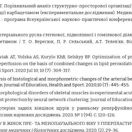
 А. Т. Порівняльний аналіз структурно-просторової організаці
екції карбацетамом (експериментальне дослідження). Медик
 : пpогpама Всеукраїнської науково-пpактичної конфеpенц
теріального русла стегнової, підколінної і гомілкової діля
етамом / Т. О. Вересюк, П. Р. Сельський, А.Т. Телев’як.
eviak AT, Volska AS, Kurylo KhB, Selskyy BP. Optimization of p
perfusion on the basis of combined changes in lipid peroxidat
port. 2020 Jul 10; 10 (7) : 304-317.
is of histological and morphometric changes of the arterial bed
 Journal of Education, Health and Sport. 2020;10 (7) : 445-455.
morphological disorders of skeletal muscles in experimental ac
t protection by neural network clustering. Journal of Education, 
ртеріях задніх кінцівок щурів у ранньому реперфузійно
сник наукових досліджень. 2020. № 1 (94). С. 120–126.
У В ЖІНОК ПРЕ- ТА МЕНОПАУЗАЛЬНОГО ВІКУ З ГІПЕРПЛАС
ник медичних і біологічних досліджень
, 2020.
(2), 29-36.