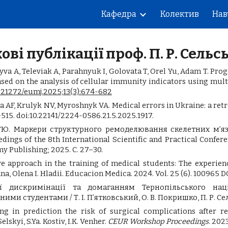
Кафедра
Колектив
Нав
ip to main content
Skip to navigat
ові публікації проф. П. Р. Сельс
Slyva A, Televiak A, Parahnyuk I, Golovata T, Orel Yu, Adam T. Pr
 on the analysis of cellular immunity indicators using multi
10.21272/eumj.2025;13(3):674-682
a AF, Krulyk NV, Myroshnyk VA. Medical errors in Ukraine: a ret
515. doi:10.22141/2224-0586.21.5.2025.1917.
ТЮ. Маркери структурного ремоделювання скелетних м’язів
gs of the 8th International Scientific and Practical Conferen
y Publishing; 2025. С. 27–30.
e approach in the training of medical students: The experienc
a, Olena I. Hladii. Educacion Medica. 2024. Vol. 25 (6). 100965 D
ї дискримінації та домаганням Тернопільського нац
ими студентами / Т. І. П’ятковський, О. В. Покришко, П. Р. Сел
g in prediction the risk of surgical complications after re
Selskyi, S.Ya. Kostiv, I.K. Venher.
CEUR Workshop Proceedings.
2023